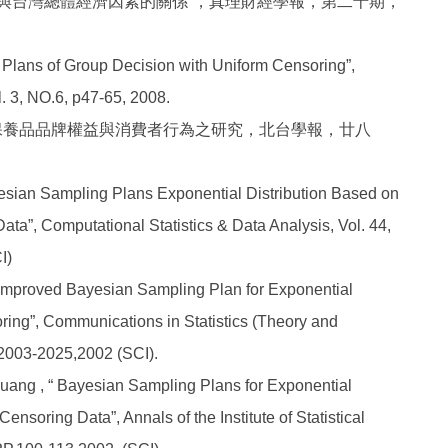
單與台灣總體經濟因素的關係”，真理財經學報，第二十期，
g Plans of Group Decision with Uniform Censoring”,
l. 3, NO.6, p47-65, 2008.
保養品品牌權益與消費者行為之研究，北台學報，廿八
yesian Sampling Plans Exponential Distribution Based on
a”, Computational Statistics & Data Analysis, Vol. 44,
I)
n Improved Bayesian Sampling Plan for Exponential
ring”, Communications in Statistics (Theory and
.2003-2025,2002 (SCI).
 Huang , “ Bayesian Sampling Plans for Exponential
ensoring Data”, Annals of the Institute of Statistical