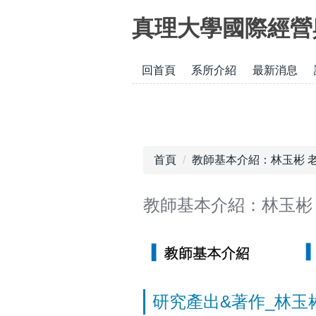
跳
真理大學國際經營
到
主
要
回首頁
系所介紹
最新消息
內
容
區
首頁
教師基本介紹：林玉彬 
教師基本介紹：林玉彬
研究產出&著作_林玉