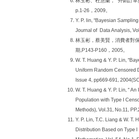
林玉彬、杜慧蘭，“ 外銷訂
p.1-26，2009。
Y. P. lin, “Bayesian Samplin
Journal of Data Analysis, Vo
林玉彬，蔡美賢，消費者對
期,P143-P160，2005。
W. T. Huang & Y. P. Lin, “Ba
Uniform Random Censored Dat
Issue 4, pp669-691, 2004(SC
W. T. Huang & Y. P. Lin, “ A
Population with Type I Censo
Methods), Vol.31, No.11, PP
Y. P. Lin, T.C. Liang & W. T.
Distribution Based on Type I C