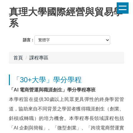
跳
真理大學國際經營與貿易學
到
主
系
要
內
容
語言：
區
首頁
課程專區
「30+大學」學分學程
「AI 電商營運與職涯創生」學分學程專班
本學程旨在提供30歲以上民眾更具彈性的終身學習管
道，協助來自不同背景之學習者獲得職涯創生（創業、
斜槓或轉職）的培力機會。本學程專長領域課程包括
「AI 企劃與簡報」、「微型創業」、「跨境電商營運實