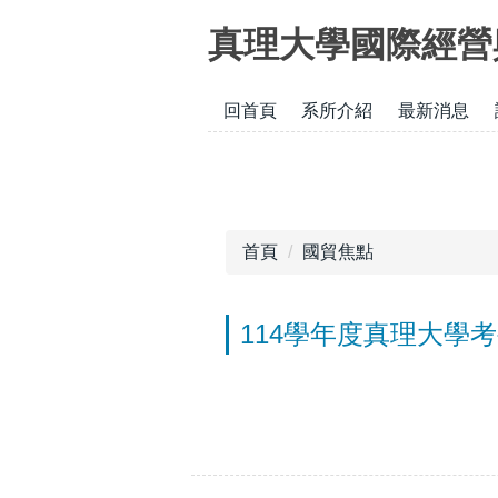
跳
真理大學國際經營
到
主
要
回首頁
系所介紹
最新消息
內
容
區
首頁
國貿焦點
114學年度真理大學